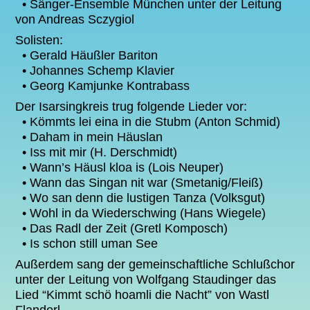
• Sänger-Ensemble München unter der Leitung
von Andreas Sczygiol
Solisten:
• Gerald Häußler Bariton
• Johannes Schemp Klavier
• Georg Kamjunke Kontrabass
Der Isarsingkreis trug folgende Lieder vor:
• Kömmts lei eina in die Stubm (Anton Schmid)
• Daham in mein Häuslan
• Iss mit mir (H. Derschmidt)
• Wann’s Häusl kloa is (Lois Neuper)
• Wann das Singan nit war (Smetanig/Fleiß)
• Wo san denn die lustigen Tanza (Volksgut)
• Wohl in da Wiederschwing (Hans Wiegele)
• Das Radl der Zeit (Gretl Komposch)
• Is schon still uman See
Außerdem sang der gemeinschaftliche Schlußchor
unter der Leitung von Wolfgang Staudinger das
Lied “Kimmt schö hoamli die Nacht” von Wastl
Flanderl.