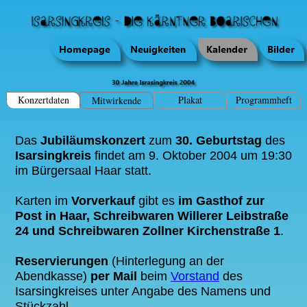
Konzertdaten
Plakat
Programmheft
Mitwirkende
Das
Jubiläumskonzert
zum
30. Geburtstag
des
Isarsingkreis
findet am 9. Oktober 2004 um 19:30
im Bürgersaal Haar statt.
Karten im
Vorverkauf
gibt es
im Gasthof zur
Post in Haar, Schreibwaren Willerer Leibstraße
24 und Schreibwaren Zollner Kirchenstraße 1
.
Reservierungen
(Hinterlegung an der
Abendkasse)
per Mail
beim
Vorstand
des
Isarsingkreises unter Angabe des Namens und
Stückzahl.